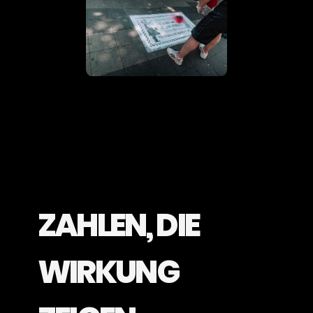
Good Work gets awarded. Let's get
in touch.
ZAHLEN, DIE
WIRKUNG