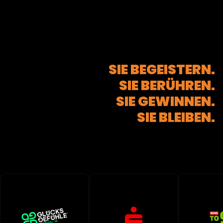
S
I
E
B
E
G
E
I
S
T
E
R
N
.
S
I
E
B
E
R
Ü
H
R
E
N
.
S
I
E
G
E
W
I
N
N
E
N
.
S
I
E
B
L
E
I
B
E
N
.