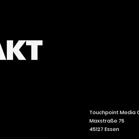
A
K
T
Touchpoint Media
Maxstraße 75
45127 Essen