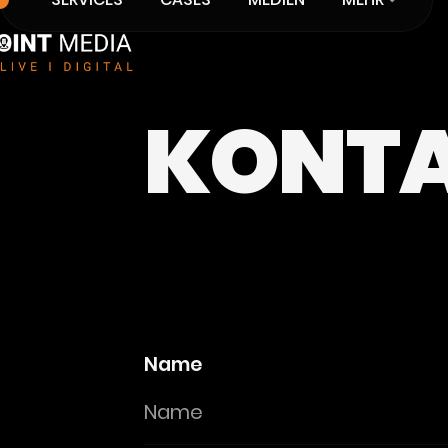
SERVICES
CASES
MEDIEN
K
O
N
T
Name