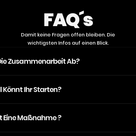
F
A
Q
´
s
D
a
m
i
t
k
e
i
n
e
F
r
a
g
e
n
o
f
f
e
n
b
l
e
i
b
e
n
.
D
i
e
w
i
c
h
t
i
g
s
t
e
n
I
n
f
o
s
a
u
f
e
i
n
e
n
B
l
i
c
k
.
 Die Zusammenarbeit Ab?
l Könnt Ihr Starten?
t Eine Maßnahme ?